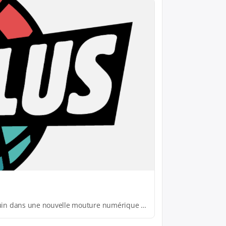
La chaîne phare MusiquePlus, qui a fermé en 2019, sera de retour le 11 juin dans une nouvelle mouture numérique sur la plateforme TikTok.