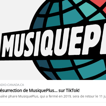
RADIO-CANADA.CA
résurrection de MusiquePlus… sur TikTok!