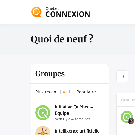
Passer
au
Vitrine de l'écosy
contenu
Québec 
Quoi de neuf ?
Groupes
Open
searc
filters
Plus récent
|
Actif
|
Populaire
Groupe
Initiative Québec –
Équipe
actif il y a 4 semaines
Intelligence artificielle