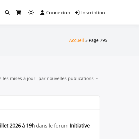
Connexion
Inscription
Light
mode
(click
to
Accueil
Page 795
switch
to
dark)
s les mises à jour
par
nouvelles publications
llet 2026 à 19h
dans le forum
Initiative