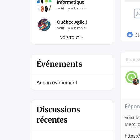
Informatique
actif il y a 6 mois
Québec Agile !
actif il y a 6 mois
St
VOIR TOUT
Groupe
Événements
Aucun évènement
Répon
Discussions
Voici l
récentes
Merci d
https: