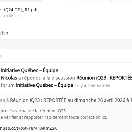
iQ24.ODJ_.R1.pdf
61 kb
PDF
efan
s
Initiative Québec – Équipe
Nicolas
a répondu à la discussion
Réunion iQ23 : REPORTÉE
forum
Initiative Québec – Équipe
il y a 4 semaines
se à
Réunion iQ23 : REPORTÉE au dimanche 26 avril 2026 à 
e procès-verbal de la réunion iQ23.
e vérifier et rapporter rapidement toute correction ici.
//nuee.cc/s/o6tFY8r4HAKmZSK