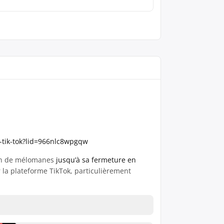
e-tik-tok?lid=966nlc8wpgqw
ion de mélomanes
jusqu’à sa fermeture en
la plateforme TikTok, particulièrement