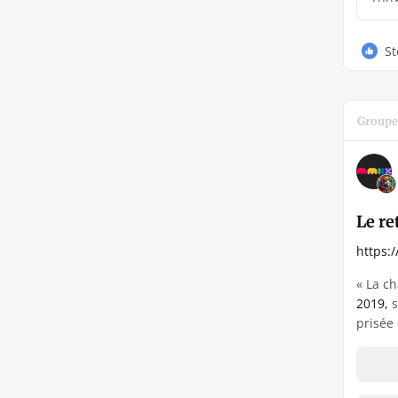
St
Groupe
Le re
https:
« La c
2019,
s
prisée 