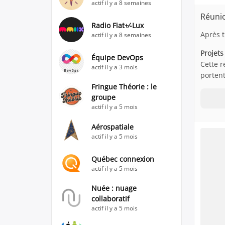
actif il y a 8 semaines
Réunio
Radio Fiat+⁄-Lux
Après t
actif il y a 8 semaines
Projets
Équipe DevOps
Cette r
actif il y a 3 mois
portent
Fringue Théorie : le
groupe
actif il y a 5 mois
Aérospatiale
actif il y a 5 mois
Québec connexion
actif il y a 5 mois
Nuée : nuage
collaboratif
actif il y a 5 mois