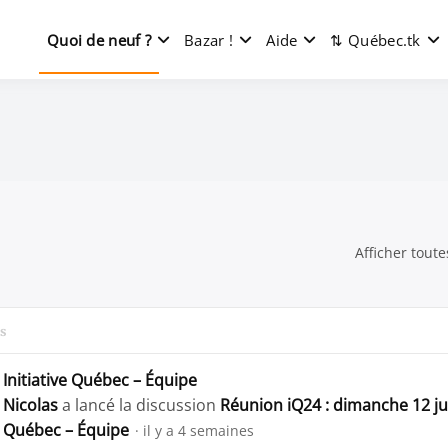
Quoi de neuf ?
Bazar !
Aide
⇅ Québec.tk
stème Loco Québec – 100% libre et indépendant
connexion
Afficher
toute
h
s
Initiative Québec – Équipe
Nicolas
a lancé la discussion
Réunion iQ24 : dimanche 12 jui
Québec – Équipe
il y a 4 semaines