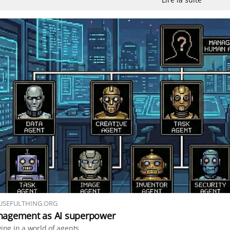
USEFULTHING.ORG
agement as AI superpower
ving in a world of agents