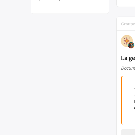
Groupe
La g
Docume