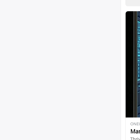
ONE
Man
Thri