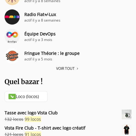
actif il y a 8 semaines
Radio Fiat+⁄-Lux
actif il y a 8 semaines
Équipe DevOps
actif il y a 3 mois
Fringue Théorie : le groupe
actif il y a 5 mois
VOIR TOUT
Quel bazar !
Loco (locos)
Tasse avec logo Vista Club
Le
Le
132
locos
99
locos
prix
prix
Vista Fire Club - T-shirt avec logo créatif
initial
actuel
Le
Le
121
locos
91
locos