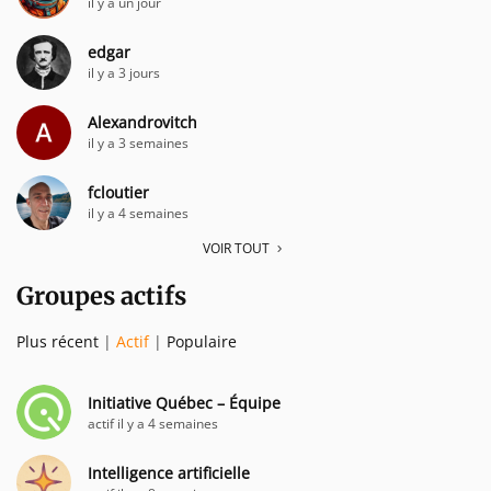
il y a un jour
edgar
il y a 3 jours
Alexandrovitch
il y a 3 semaines
fcloutier
il y a 4 semaines
VOIR TOUT
Groupes actifs
Plus récent
|
Actif
|
Populaire
Initiative Québec – Équipe
actif il y a 4 semaines
Intelligence artificielle