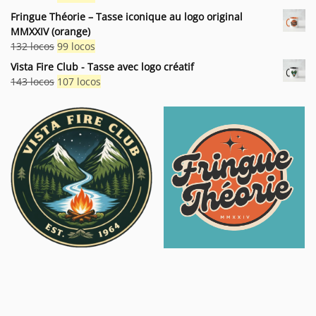
était :
est :
prix
prix
Fringue Théorie – Tasse iconique au logo original
132 locos.
99 locos.
initial
actuel
MMXXIV (orange)
était :
est :
Le
Le
132
locos
99
locos
121 locos.
91 locos.
prix
prix
Vista Fire Club - Tasse avec logo créatif
initial
actuel
Le
Le
143
locos
107
locos
était :
est :
prix
prix
132 locos.
99 locos.
initial
actuel
était :
est :
143 locos.
107 locos.