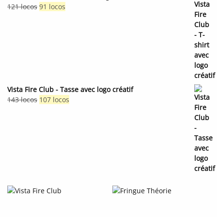
Le
Le
121
locos
91
locos
prix
prix
initial
actuel
était :
est :
121 locos.
91 locos.
Vista Fire Club - Tasse avec logo créatif
Le
Le
143
locos
107
locos
prix
prix
initial
actuel
était :
est :
143 locos.
107 locos.