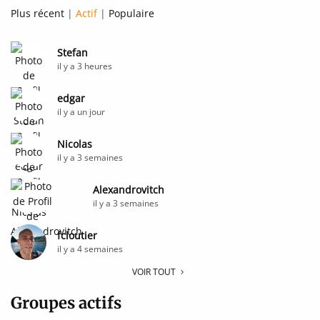
Plus récent
|
Actif
|
Populaire
Stefan
il y a 3 heures
edgar
il y a un jour
Nicolas
il y a 3 semaines
Alexandrovitch
il y a 3 semaines
fcloutier
il y a 4 semaines
VOIR TOUT
Groupes actifs