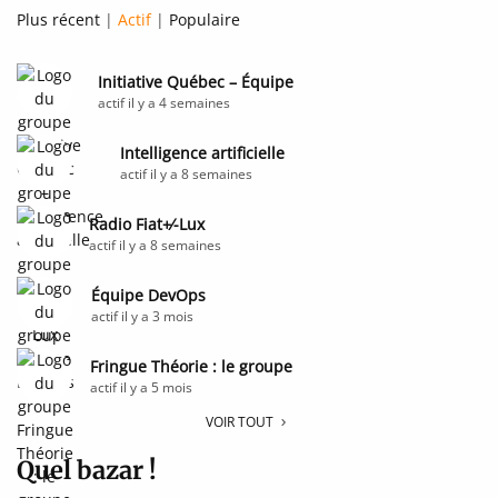
Plus récent
|
Actif
|
Populaire
Initiative Québec – Équipe
actif il y a 4 semaines
Intelligence artificielle
actif il y a 8 semaines
Radio Fiat+⁄-Lux
actif il y a 8 semaines
Équipe DevOps
actif il y a 3 mois
Fringue Théorie : le groupe
actif il y a 5 mois
VOIR TOUT
Quel bazar !