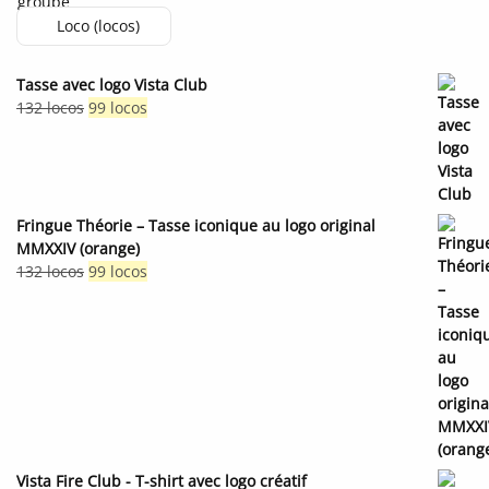
Loco (locos)
Tasse avec logo Vista Club
Le
Le
132
locos
99
locos
prix
prix
initial
actuel
était :
est :
132 locos.
99 locos.
Fringue Théorie – Tasse iconique au logo original
MMXXIV (orange)
Le
Le
132
locos
99
locos
prix
prix
initial
actuel
était :
est :
132 locos.
99 locos.
Vista Fire Club - T-shirt avec logo créatif