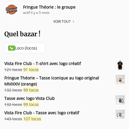
Fringue Théorie : le groupe
actif il y a 5 mois
VOIR TOUT
Quel bazar !
Loco (locos)
Vista Fire Club - T-shirt avec logo créatif
Le
Le
121
locos
91
locos
prix
prix
Fringue Théorie – Tasse iconique au logo original
initial
actuel
MMXXIV (orange)
était :
est :
Le
Le
132
locos
99
locos
121 locos.
91 locos.
prix
prix
Tasse avec logo Vista Club
initial
actuel
Le
Le
132
locos
99
locos
était :
est :
prix
prix
Vista Fire Club - Tasse avec logo créatif
132 locos.
99 locos.
initial
actuel
Le
Le
143
locos
107
locos
était :
est :
prix
prix
132 locos.
99 locos.