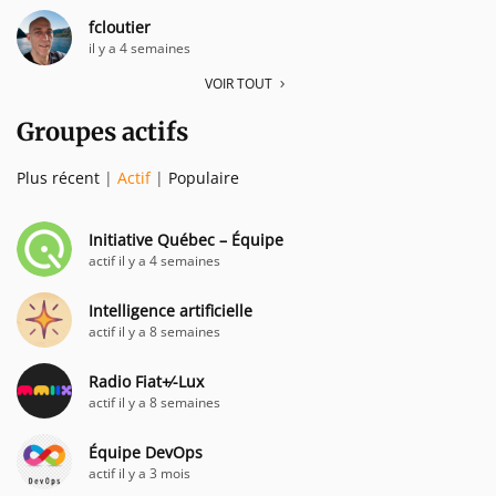
fcloutier
il y a 4 semaines
VOIR TOUT
Groupes actifs
Plus récent
|
Actif
|
Populaire
Initiative Québec – Équipe
actif il y a 4 semaines
Intelligence artificielle
actif il y a 8 semaines
Radio Fiat+⁄-Lux
actif il y a 8 semaines
Équipe DevOps
actif il y a 3 mois