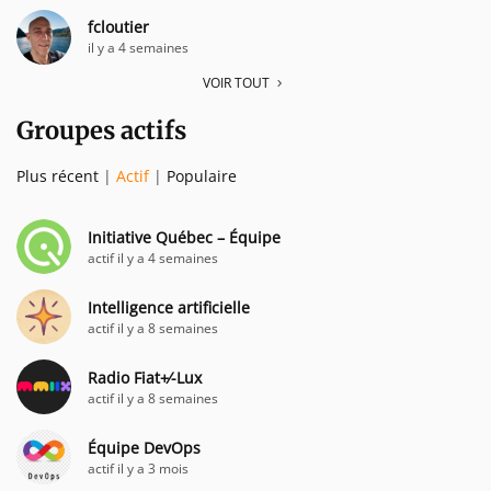
fcloutier
il y a 4 semaines
VOIR TOUT
Groupes actifs
Plus récent
|
Actif
|
Populaire
Initiative Québec – Équipe
actif il y a 4 semaines
Intelligence artificielle
actif il y a 8 semaines
Radio Fiat+⁄-Lux
actif il y a 8 semaines
Équipe DevOps
actif il y a 3 mois