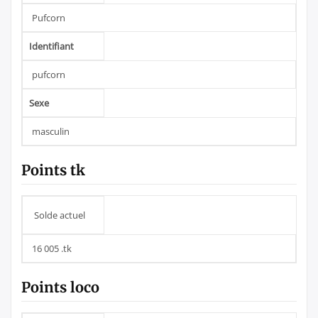
Pufcorn
Identifiant
pufcorn
Sexe
masculin
Points tk
Solde actuel
16 005 .tk
Points loco