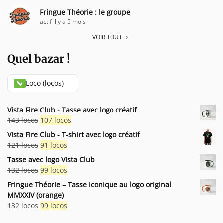
Fringue Théorie : le groupe
actif il y a 5 mois
VOIR TOUT
Quel bazar !
Loco (locos)
Vista Fire Club - Tasse avec logo créatif
Le
Le
143
locos
107
locos
prix
prix
Vista Fire Club - T-shirt avec logo créatif
initial
actuel
Le
Le
121
locos
91
locos
était :
est :
prix
prix
Tasse avec logo Vista Club
143 locos.
107 locos.
initial
actuel
Le
Le
132
locos
99
locos
était :
est :
prix
prix
Fringue Théorie – Tasse iconique au logo original
121 locos.
91 locos.
initial
actuel
MMXXIV (orange)
était :
est :
Le
Le
132
locos
99
locos
132 locos.
99 locos.
prix
prix