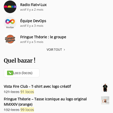
Radio Fiat+⁄-Lux
actif il y a 2 mois
Équipe DevOps
actif il y a 3 mois
Fringue Théorie : le groupe
actif il y a 5 mois
VOIR TOUT
Quel bazar !
Loco (locos)
Vista Fire Club - T-shirt avec logo créatif
Le
Le
121
locos
91
locos
prix
prix
Fringue Théorie – Tasse iconique au logo original
initial
actuel
MMXXIV (orange)
était :
est :
Le
Le
132
locos
99
locos
121 locos.
91 locos.