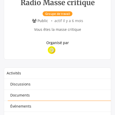
Radio Masse critique
Groupe de travail
Public
actif il y a 6 mois
Vous êtes la masse critique
Groupe
Groupe
Organisé par
Parent
Organisateurs
Activités
Discussions
Documents
Événements