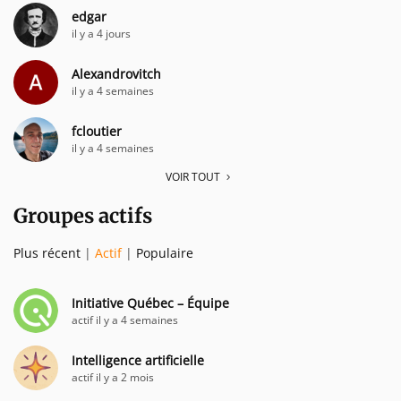
edgar
il y a 4 jours
Alexandrovitch
il y a 4 semaines
fcloutier
il y a 4 semaines
VOIR TOUT
Groupes actifs
Plus récent
|
Actif
|
Populaire
Initiative Québec – Équipe
actif il y a 4 semaines
Intelligence artificielle
actif il y a 2 mois