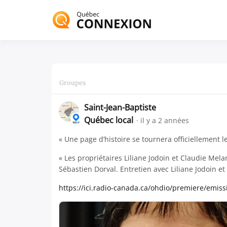
Passer
au
Vitrine de l'écosy
contenu
Québec 
Groupes
Saint-Jean-Baptiste
Québec local
il y a 2 années
« Une page d’histoire se tournera officiellement l
« Les propriétaires Liliane Jodoin et Claudie Me
Sébastien Dorval. Entretien avec Liliane Jodoin et
https://ici.radio-canada.ca/ohdio/premiere/emis