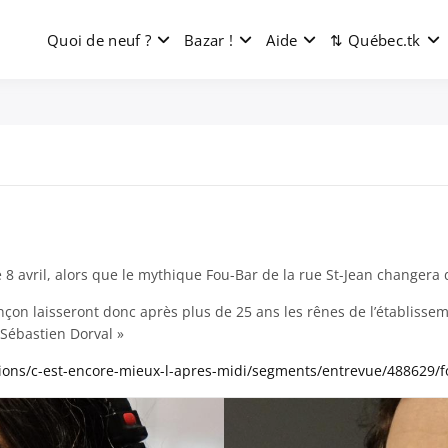
Quoi de neuf ?
Bazar !
Aide
⇅ Québec.tk
stème Loco Québec – 100% libre et indépendant
connexion
e 8 avril, alors que le mythique Fou-Bar de la rue St-Jean changera
lançon laisseront donc après plus de 25 ans les rênes de l’établis
 Sébastien Dorval »
sions/c-est-encore-mieux-l-apres-midi/segments/entrevue/488629/f