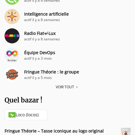
actif il y a 4 semaines
Intelligence artificielle
actif il y a 8 semaines
Radio Fiat+⁄-Lux
actif il y a 8 semaines
Équipe DevOps
actif il y a 3 mois
Fringue Théorie : le groupe
actif il y a 5 mois
VOIR TOUT
Quel bazar !
Loco (locos)
Fringue Théorie – Tasse iconique au logo original