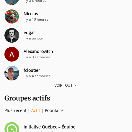
il y a 8 heures
Nicolas
il y a 10 heures
edgar
il y a un jour
Alexandrovitch
il y a 3 semaines
fcloutier
il y a 4 semaines
VOIR TOUT
Groupes actifs
Plus récent
|
Actif
|
Populaire
Initiative Québec – Équipe