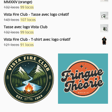
MMXXIV (orange)
Le
Le
132
locos
99
locos
prix
prix
Vista Fire Club - Tasse avec logo créatif
initial
actuel
Le
Le
143
locos
107
locos
était :
est :
prix
prix
Tasse avec logo Vista Club
132 locos.
99 locos.
initial
actuel
Le
Le
132
locos
99
locos
était :
est :
prix
prix
Vista Fire Club - T-shirt avec logo créatif
143 locos.
107 locos.
initial
actuel
Le
Le
121
locos
91
locos
était :
est :
prix
prix
132 locos.
99 locos.
initial
actuel
était :
est :
121 locos.
91 locos.