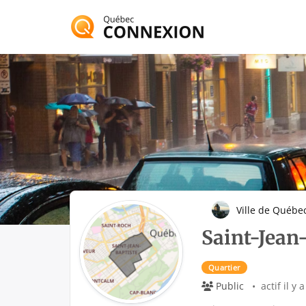
Passer
au
Vitrine de l'écosy
contenu
Québec 
Ville de Québe
Saint-Jean
Quartier
Public
actif il y 