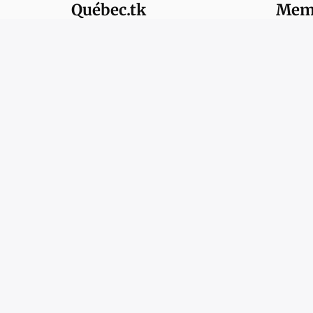
Québec.tk
Memb
Plus ré
À propos du réseau Québec.tk
Québec local
Initiative Québec
Québec Web
Masse Québec
Nuée⭧
Nom d'usager
Mot de passe