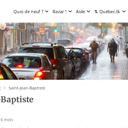
Quoi de neuf ?
Bazar !
Aide
⇅ Québec.tk
stème Loco Québec – 100% libre et indépendant
connexion
c
Saint-Jean-Baptiste
-Baptiste
a 6 mois