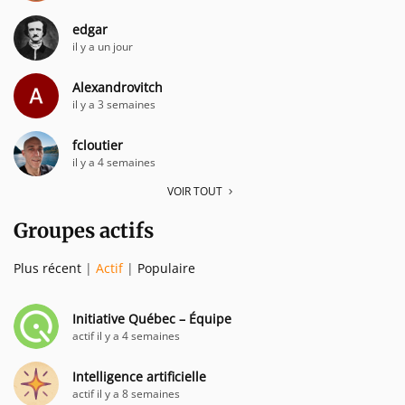
edgar
il y a un jour
Alexandrovitch
il y a 3 semaines
fcloutier
il y a 4 semaines
VOIR TOUT
Groupes actifs
Plus récent
|
Actif
|
Populaire
Initiative Québec – Équipe
actif il y a 4 semaines
Intelligence artificielle
actif il y a 8 semaines