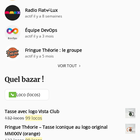
Radio Fiat+⁄-Lux
actif il y a 8 semaines
Équipe DevOps
actif il y a 3 mois
Fringue Théorie : le groupe
actif il y a 5 mois
VOIR TOUT
Quel bazar !
Loco (locos)
Tasse avec logo Vista Club
Le
Le
132
locos
99
locos
prix
prix
Fringue Théorie – Tasse iconique au logo original
initial
actuel
MMXXIV (orange)
était :
est :
Le
Le