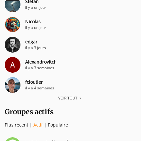
Stefan
il y a un jour
Nicolas
il y a un jour
edgar
il y a 3 jours
Alexandrovitch
il y a 3 semaines
fcloutier
il y a 4 semaines
VOIR TOUT
Groupes actifs
Plus récent
|
Actif
|
Populaire