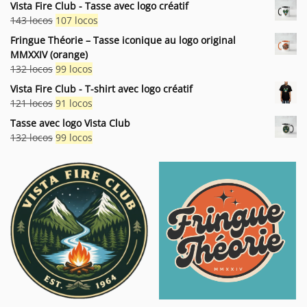
Vista Fire Club - Tasse avec logo créatif
Le
Le
143
locos
107
locos
prix
prix
Fringue Théorie – Tasse iconique au logo original
initial
actuel
MMXXIV (orange)
était :
est :
Le
Le
132
locos
99
locos
143 locos.
107 locos.
prix
prix
Vista Fire Club - T-shirt avec logo créatif
initial
actuel
Le
Le
121
locos
91
locos
était :
est :
prix
prix
Tasse avec logo Vista Club
132 locos.
99 locos.
initial
actuel
Le
Le
132
locos
99
locos
était :
est :
prix
prix
121 locos.
91 locos.
initial
actuel
était :
est :
132 locos.
99 locos.