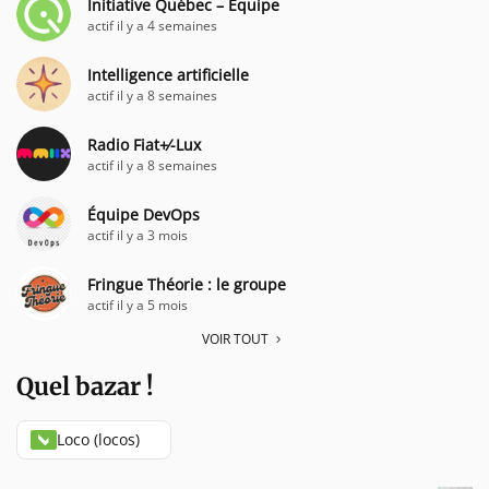
Initiative Québec – Équipe
actif il y a 4 semaines
Intelligence artificielle
actif il y a 8 semaines
Radio Fiat+⁄-Lux
actif il y a 8 semaines
Équipe DevOps
actif il y a 3 mois
Fringue Théorie : le groupe
actif il y a 5 mois
VOIR TOUT
Quel bazar !
Loco (locos)