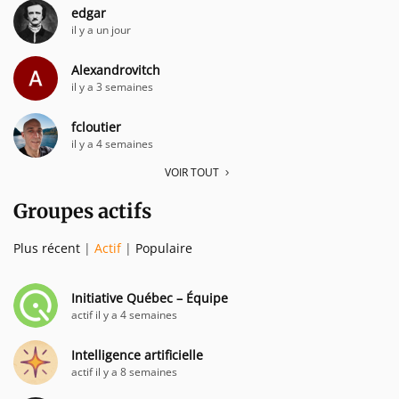
edgar
il y a un jour
Alexandrovitch
il y a 3 semaines
fcloutier
il y a 4 semaines
VOIR TOUT
Groupes actifs
Plus récent
|
Actif
|
Populaire
Initiative Québec – Équipe
actif il y a 4 semaines
Intelligence artificielle
actif il y a 8 semaines