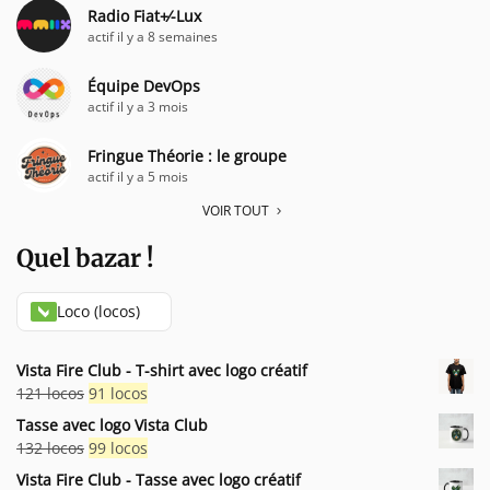
Radio Fiat+⁄-Lux
actif il y a 8 semaines
Équipe DevOps
actif il y a 3 mois
Fringue Théorie : le groupe
actif il y a 5 mois
VOIR TOUT
Quel bazar !
Loco (locos)
Vista Fire Club - T-shirt avec logo créatif
Le
Le
121
locos
91
locos
prix
prix
Tasse avec logo Vista Club
initial
actuel
Le
Le
132
locos
99
locos
était :
est :
prix
prix
Vista Fire Club - Tasse avec logo créatif
121 locos.
91 locos.